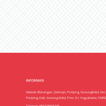
INFORMASI
Alamat: Blarangan, Sidorejo, Ponjong, Gunungkidul, Kec
Ponjong, Kab. Gunung Kidul, Prov. D.I. Yogyakarta, 5589
Telepon:
081328004749