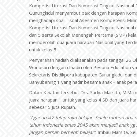
Kompetisi Literasi Dan Numerasi Tingkat Nasional.
Gunungkidul menyambut baik dengan harapan Kompeti
menghadapi soal – soal Asesmen Kompetensi Minim
Kompetisi Literasi Dan Numerasi Tingkat Nasional di
dan 5 serta Sekolah Menengah Pertama (SMP) kelas
memperolah dua juara harapan Nasional yang terdiri
untuk kelas 5.
Penyerahan hadiah dilaksanakan pada tanggal 26 
Wonosari dengan dihadiri oleh Pesona Education ya
Sekretaris Disdikpora kabupaten Gunungkidul dan d
Banyubening 1 yang hadir besama anak – anak perai
Dalam Keiatan tersebut Drs. Sudya Marsita, M.M.
juara harapan 1 untuk yang kelas 4 SD dan juara h
sebesar 5 Juta Rupiah.
“Agar anak2 tetap rajin belajar. Selalu mohon doa r
tahun indonesia emas 2045 akan menjadi anak yg s
jangan pernah berhenti belajar”
. Imbau Marsita, Sel