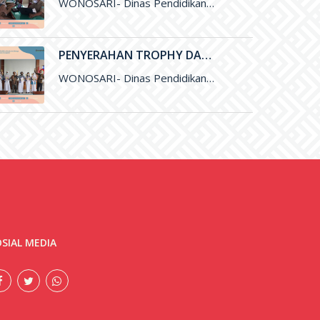
WONOSARI- Dinas Pendidikan, Pemuda, dan Olahraga (Disdikpora) Kabupaten Gunungkidul menyelenggarakan kegiatan Desk Anggaran Perubahan Dana Bantuan Operasional Sekolah&nbsp; (BOS
PENYERAHAN TROPHY DAN SERTIFIKAT PEMENANG LOMBA OLIMPIADE SAINS NASIONAL (OSN) DAN FESTIVAL LOMBA SENI NASIONAL (FLSSN) JENJANG SMP TINGKAT KABUPATEN
WONOSARI- Dinas Pendidikan, Pemuda, dan Olaharaga (Disdikpora) Kabupaten Gunungkidul melalui Bidang Sekolah Menegah Pertama (SMP) melaksanakan kegiatan penyerahan Trophy dan
SIAL MEDIA