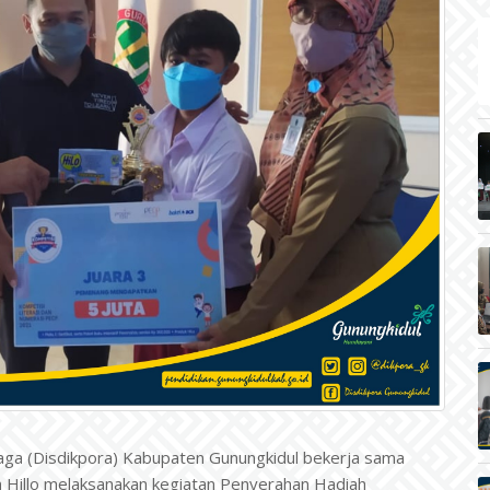
aga (Disdikpora) Kabupaten Gunungkidul bekerja sama
 Hillo melaksanakan kegiatan Penyerahan Hadiah