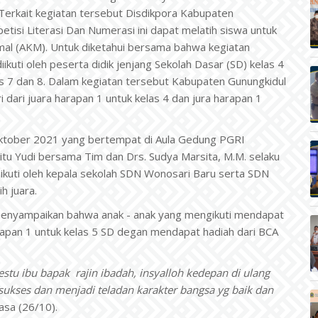
 Terkait kegiatan tersebut Disdikpora Kabupaten
si Literasi Dan Numerasi ini dapat melatih siswa untuk
al (AKM). Untuk diketahui bersama bahwa kegiatan
ikuti oleh peserta didik jenjang Sekolah Dasar (SD) kelas 4
 7 dan 8. Dalam kegiatan tersebut Kabupaten Gunungkidul
 dari juara harapan 1 untuk kelas 4 dan jura harapan 1
Oktober 2021 yang bertempat di Aula Gedung PGRI
itu Yudi bersama Tim dan Drs. Sudya Marsita, M.M. selaku
iikuti oleh kepala sekolah SDN Wonosari Baru serta SDN
h juara.
 menyampaikan bahwa anak - anak yang mengikuti mendapat
arapan 1 untuk kelas 5 SD degan mendapat hadiah dari BCA
estu ibu bapak rajin ibadah, insyalloh kedepan di ulang
ukses dan menjadi teladan karakter bangsa yg baik dan
asa (26/10).