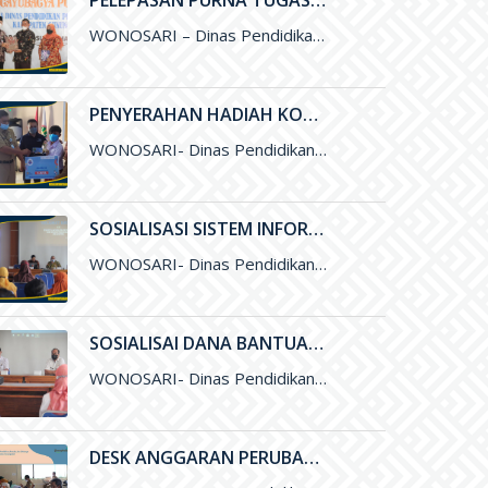
PELEPASAN PURNA TUGAS BAPAK DRS. SUDYA MARSITA, M.M. SELAKU SEKRETARIS DISDIKPORA KABUPATEN GUNUNGKIDUL
WONOSARI – Dinas Pendidikan, Pemuda, dan Olahraga (Disdikpora) Kabupaten Gunungkidul menyelenggarakan kegiatan Pelepasan Purna Tugas Bapak Drs. Sudya Marsita, M.M
PENYERAHAN HADIAH KOMPETISI LITERASI DAN NUMERASI TINGKAT NASIONAL
WONOSARI- Dinas Pendidikan, Pemuda, dan Olahraga (Disdikpora) Kabupaten Gunungkidul bekerja sama dengan Pesona Edu, Bank BCA, dan Pabrik Minuman Hillo
SOSIALISASI SISTEM INFORMASI LAYANAN PENDIDIKAN (SILANDIK) TAHUN 2021
WONOSARI- Dinas Pendidikan, Pemuda, dan Olahraga (Disdikpora) Kabupaten Gunungkidul bersama Badan Perencanaan Pembangunan Daerah (Bappeda) Kabupaten Gunungkidul menyelenggarakan kegiatan Sosialisasi
SOSIALISAI DANA BANTUAN OPERASIONAL SEKOLAH (BOS) KINERJA TAHUN 2021
WONOSARI- Dinas Pendidikan, Pemuda, dan Olahraga (Disdikpora) Kabupaten Gunungkidul melalui Subbagian Perencanaan menyelengarakan kegiatan Sosialisai Dana Bantuan Operasional Sekolah (BOS
DESK ANGGARAN PERUBAHAN DANA BANTUAN OPERASIONAL SEKOLAH (BOS) 2021