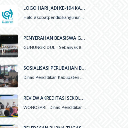
LOGO HARI JADI KE-194 KABUPATEN GUNUNGKIDUL
Halo #sobatpendidikangunungkidul ini adalah Logo Hari Jadi ke-194 Kabupaten Gunungkidul yang merupakan karya Saudara Blasius Yudhatama dengan mengusung tema
PENYERAHAN BEASISWA GUNUNGKIDUL CERDAS UNTUK PENINGKATAN KUALITAS PENDIDIKAN DI KABUPATEN GUNUNGKIDUL
GUNUNGKIDUL - Sebanyak 800 siswa Sekolah Dasar di Gunungkidul menerima Beasiswa Gunungkidul Cerdas dengan besaran per tahun sejumlah Rp. 500 ribu
SOSIALISASI PERUBAHAN BOS MENGGUNAKAN ARKAS TAHUN 2022 MELALUI ZOOM MEETING
Dinas Pendidikan Kabupaten Gunungkidul melalui Subbag Perencanaan melakukan Sosialisasi Perubahan Anggaran Dana BOS menggunakan ARKAS Tahun 2022 melalui media Zoom
REVIEW AKREDITASI SEKOLAH
WONOSARI- Dinas Pendidikan, Pemuda, dan Olahraga (Disdikpora) Kabupaten Gunungkidul melalui Bidang Sekolah Menegah Pertama menyelenggarakan Review Akreditasi Sekolah. Kegiatan yang